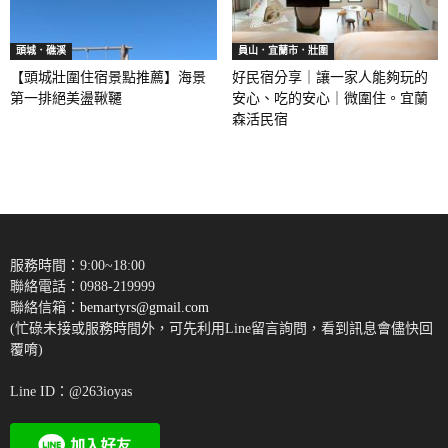
頭城．礁溪
員山．宜蘭市．壯圍
【頭城壯圍住宿景點推薦】海景
好民宿分享｜讓一家人能夠玩的
第一排絕美盪鞦韆
安心、吃的安心｜微圍住。宜蘭
森活民宿
服務時間：9:00~18:00
聯絡電話：0988-219999
聯絡信箱：
bemartyrs@gmail.com
(忙碌未接或服務時間外，可先利用Line留言詢問，看到訊息會儘快回
覆唷)
Line ID：@263ioyas