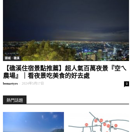
頭城．礁溪
【礁溪住宿景點推薦】超人氣百萬夜景『空ㄟ
農場』｜看夜景吃美食的好去處
bemartyrs
-
2024年5月17日
0
熱門話題