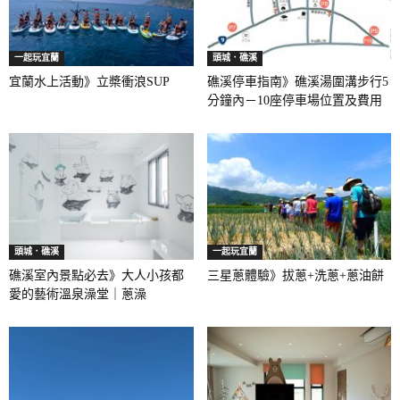
一起玩宜蘭
頭城．礁溪
宜蘭水上活動》立槳衝浪SUP
礁溪停車指南》礁溪湯圍溝步行5
分鐘內－10座停車場位置及費用
頭城．礁溪
一起玩宜蘭
礁溪室內景點必去》大人小孩都
三星蔥體驗》拔蔥+洗蔥+蔥油餅
愛的藝術溫泉澡堂｜蔥澡